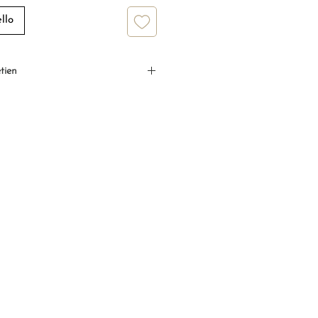
llo
tien
phia