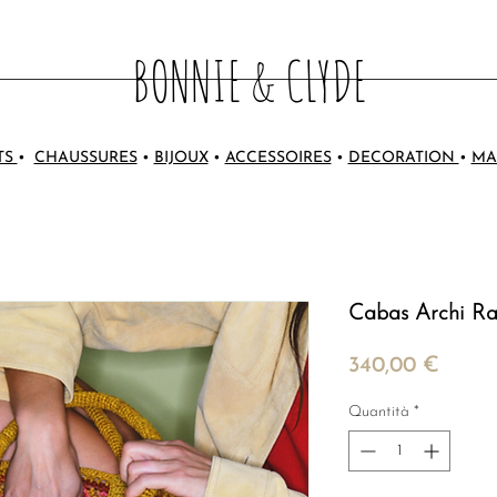
BONNIE & CLYDE
TS
•
CHAUSSURES
•
BIJOUX
•
ACCESSOIRES
•
DECORATION
•
MA
Cabas Archi Rap
Prezz
340,00 €
Quantità
*