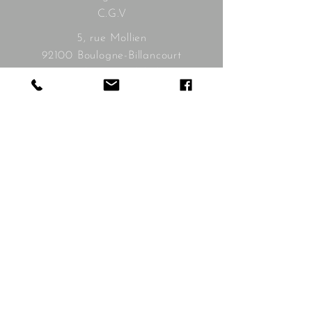
C.G.V
5, rue Mollien
92100 Boulogne-Billancourt
contact@bonnieandclyde.com
Les horaires :
mardi à samedi
10h30 - 19h30
Livraison
gratuite à
partir de
350€
Livraison
possible à
l'étranger
Paiement