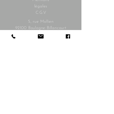
Mentions
légales
C.G.V
5, rue Mollien
92100 Boulogne-Billancourt
contact@bonnieandclyde.com
Les horaires :
mardi à samedi
10h30 - 19h30
Livraison
gratuite à
partir de
350€
Livraison
possible à
l'étranger