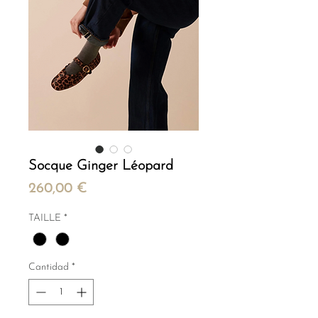
Socque Ginger Léopard
Precio
260,00 €
TAILLE
*
Cantidad
*