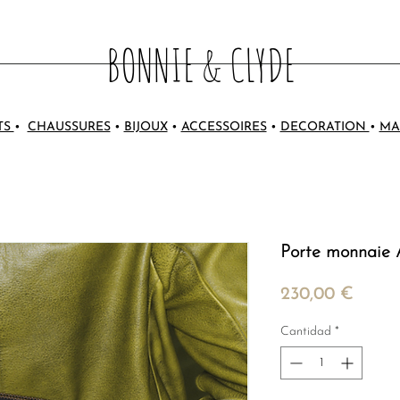
BONNIE & CLYDE
TS
•
CHAUSSURES
•
BIJOUX
•
ACCESSOIRES
•
DECORATION
•
MA
Porte monnaie A
Preci
230,00 €
Cantidad
*