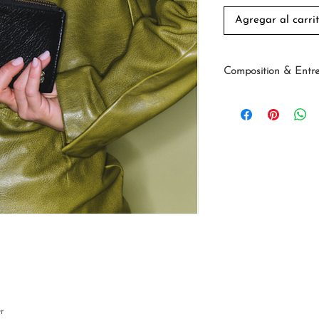
Agregar al carri
Composition & Entre
Cuirs précieux
Nos cuirs précieux pr
et traités de manière
convention de Washi
souhaitez entretenir 
protéger d’intempérie
recommandons d'imper
imperméabilisant spéc
Si vous constatez de
de python ou de léz
nourrir le cuir en app
une crème dédiée aux
chiffon doux et sec. A
r
effectuer un test sur