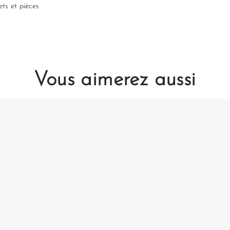
ets et pièces
produit.
Concernant les tâche
d’appliquer rapideme
directement sur la t
une nuit si possible. 
Si votre sac ou acces
Vous aimerez aussi
privilégiez le port d
temps afin d’éviter 
votre tenue.
Évitez l’eau, le conta
l’exposition prolongée
pourrait impacter la
produit mais aussi d
Le python et le lézar
naturelles qui ont ét
ce fait, il est tout à 
aspérités, que le cui
couleur change au fi
La délicatesse et la 