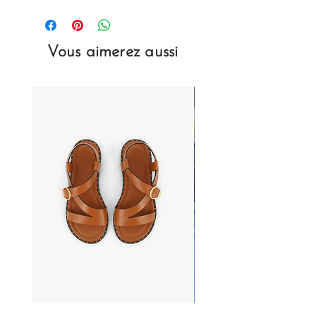
Composition & Entretien
Cette pièce est confectionnée à partir
de matériaux de haute qualité.
Vous aimerez aussi
• Cuir principal : cuir de veau.
• Boucle : zamak.
• Semelle extérieure : cuir véritable.
• Pochon et emballage : carton
recyclé, coton biologique.
Entretien
: pensez à imperméabiliser
vos souliers avant leur premier usage
puis tous les mois. Entretenez les
régulièrement à l'aide d'une crème
adaptée.