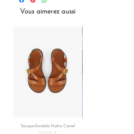
Vous aimerez aussi
SocquesSandale Hydra Camel
FROK PALMIER BLEU
Precio
230,00 €