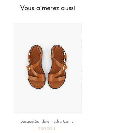
confectionnées à partir de matériaux
de haute qualité de provenance
Vous aimerez aussi
européenne.
• Cuir principal : cuir de veau, daim.
Italie.
• Doublure : cuir de veau. Portugal.
• Boucle : zamak.
• Semelle extérieure : cuir véritable.
• Pochon et emballage : carton
recyclé, coton biologique.
Entretien
: pensez à imperméabiliser
vos souliers avant leur premier usage
puis tous les mois, et entretenez les à
l’aide d’une brosse à daim et d’un
spray raviveur de couleurs.
Retrouvez tous nos conseils
d'entretien.
SocquesSandale Hydra Camel
FROK PALMIER BLEU
Precio
230,00 €