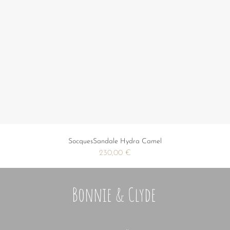
SocquesSandale Hydra Camel
Precio
230,00 €
Bonnie & Clyde