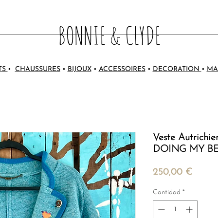
BONNIE & CLYDE
TS
•
CHAUSSURES
•
BIJOUX
•
ACCESSOIRES
•
DECORATION
•
MA
Veste Autrichie
DOING MY B
Preci
250,00 €
Cantidad
*