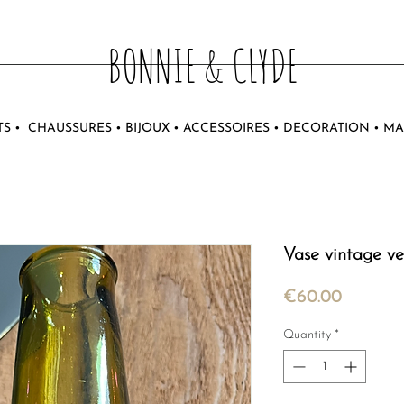
BONNIE & CLYDE
TS
•
CHAUSSURES
•
BIJOUX
•
ACCESSOIRES
•
DECORATION
•
MA
Vase vintage ve
Price
€60.00
Quantity
*