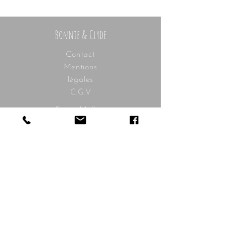
Bonnie & Clyde
Contact
Mentions
légales
C.G.V
5, rue Mollien
92100 Boulogne-Billancourt
contact@bonnieandclyde.com
Les horaires :
mardi à samedi
10h30 - 19h30
Livraison
gratuite à