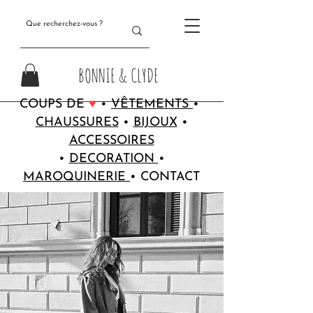
BONNIE & CLYDE
COUPS DE
♥
•
VÊTEMENTS
•
CHAUSSURES
•
BIJOUX
•
ACCESSOIRES
•
DECORATION
•
MAROQUINERIE
•
CONTACT