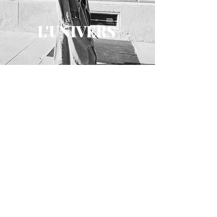
L'UNIVERS
L’univers de Bonnie & Clyde est un
véritable art de vivre. Vous y trouverez
une sélection de créateurs mode,
lifestyle et déco à la fois éclectique,
originale et engagée.
Retrouvez notre sélection de vêtements,
sacs et accessoires, ceintures, chaussures,
baskets et bijoux.
Découvrez nos créateurs français et
internationaux Mother, Redone, BSBEE,
Raquel Allegra, Xirena, Made in
Tomboy, Dee-Cee, Autry, Claris Virot,
YouYou, Mell-o… avec des nouveautés
permanentes.