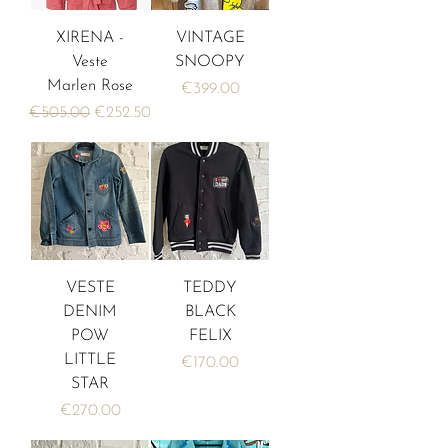
XIRENA -
VINTAGE
Veste
SNOOPY
Marlen Rose
価格
€399.00
通常価格
セール価格
€505.00
€252.50
VESTE
TEDDY
DENIM
BLACK
POW
FELIX
LITTLE
価格
€170.00
STAR
価格
€270.00