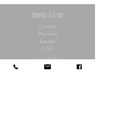
Bonnie & Clyde
Contact
Mentions
légales
C.G.V
5, rue Mollien
92100 Boulogne-Billancourt
contact@bonnieandclyde.com
Les horaires :
mardi à samedi
10h30 - 19h30
Livraison
gratuite à
partir de