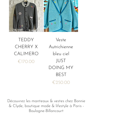
TEDDY
Veste
CHERRY X
Autrichienne
CALIMERO
bleu ciel
JUST
価格
€170.00
DOING MY
BEST
価格
€250.00
Découvrez les manteaux & vestes chez Bonnie
& Clyde, boutique mode & lifestyle à Paris -
Boulogne-Billancourt