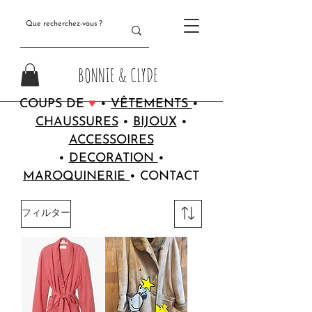
BONNIE & CLYDE
COUPS DE
♥
•
VÊTEMENTS
•
CHAUSSURES
•
BIJOUX
•
ACCESSOIRES
•
DECORATION
•
MAROQUINERIE
•
CONTACT
フィルター