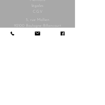
Mentions
légales
C.G.V
5, rue Mollien
92100 Boulogne-Billancourt
contact@bonnieandclyde.com
Les horaires :
mardi à samedi
10h30 - 19h30
Livraison
gratuite à
partir de
350€
Livraison
possible à
l'étranger