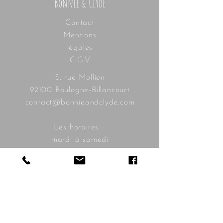
Bonnie & Clyde
Contact
Mentions
légales
C.G.V
5, rue Mollien
92100 Boulogne-Billancourt
contact@bonnieandclyde.com
Les horaires :
mardi à samedi
10h30 - 19h30
Livraison
gratuite à
partir de
350€
Livraison