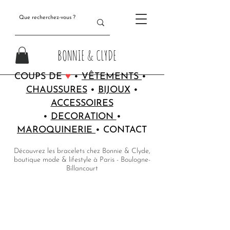
BONNIE & CLYDE
COUPS DE
♥
•
VÊTEMENTS
•
CHAUSSURES
•
BIJOUX
•
ACCESSOIRES
•
DECORATION
•
MAROQUINERIE
•
CONTACT
Découvrez les bracelets chez Bonnie & Clyde,
boutique mode & lifestyle à Paris - Boulogne-
Billancourt