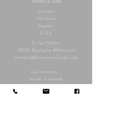
Bonnie & Clyde
Contact
Mentions
légales
C.G.V
5, rue Mollien
92100 Boulogne-Billancourt
contact@bonnieandclyde.com
Les horaires :
mardi à samedi
10h30 - 19h30
Livraison
gratuite à
partir de
350€
Livraison